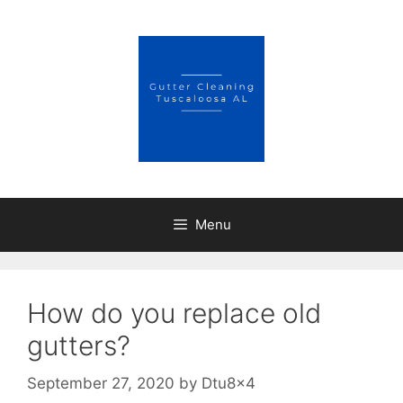
Skip
to
content
Menu
How do you replace old
gutters?
September 27, 2020
by
Dtu8x4